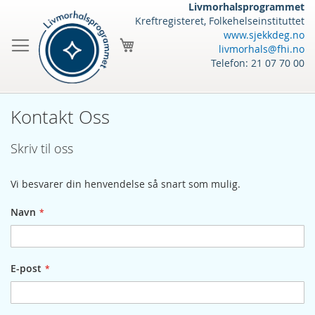
Skip
Livmorhalsprogrammet
to
Kreftregisteret, Folkehelseinstituttet
Content
www.sjekkdeg.no
Handlekurv
livmorhals@fhi.no
Telefon: 21 07 70 00
Kontakt Oss
Skriv til oss
Vi besvarer din henvendelse så snart som mulig.
Navn
E-post